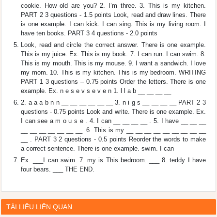
cookie. How old are you? 2. I’m three. 3. This is my kitchen.
PART 2 3 questions - 1.5 points Look, read and draw lines. There
is one example. I can kick. I can sing. This is my living room. I
have ten books. PART 3 4 questions - 2.0 points
Look, read and circle the correct answer. There is one example.
This is my juice. Ex. This is my book. 7. I can run. I can swim. 8.
This is my mouth. This is my mouse. 9. I want a sandwich. I love
my mom. 10. This is my kitchen. This is my bedroom. WRITING
PART 1 3 questions – 0.75 points Order the letters. There is one
example. Ex. n e s e v s e v e n 1. l l a b __ __ __ __
2. a a a b n n __ __ __ __ __ __ 3. n i g s __ __ __ __ PART 2 3
questions - 0.75 points Look and write. There is one example. Ex.
I can see a m o u s e . 4. I can __ __ __ __ . 5. I have __ __ __
__ __ __ __ __ __ __. 6. This is my __ __ __ __ __ __ __ __ __
__ . PART 3 2 questions - 0.5 points Reorder the words to make
a correct sentence. There is one example. swim. I can
Ex. ___I can swim. 7. my is This bedroom. ___ 8. teddy I have
four bears. ___ THE END.
TÀI LIỆU LIÊN QUAN