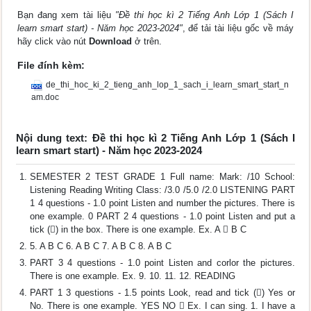
Bạn đang xem tài liệu
"Đề thi học kì 2 Tiếng Anh Lớp 1 (Sách I
learn smart start) - Năm học 2023-2024"
, để tải tài liệu gốc về máy
hãy click vào nút
Download
ở trên.
File đính kèm:
de_thi_hoc_ki_2_tieng_anh_lop_1_sach_i_learn_smart_start_n
am.doc
Nội dung text: Đề thi học kì 2 Tiếng Anh Lớp 1 (Sách I
learn smart start) - Năm học 2023-2024
SEMESTER 2 TEST GRADE 1 Full name: Mark: /10 School:
Listening Reading Writing Class: /3.0 /5.0 /2.0 LISTENING PART
1 4 questions - 1.0 point Listen and number the pictures. There is
one example. 0 PART 2 4 questions - 1.0 point Listen and put a
tick () in the box. There is one example. Ex. A  B C
5. A B C 6. A B C 7. A B C 8. A B C
PART 3 4 questions - 1.0 point Listen and corlor the pictures.
There is one example. Ex. 9. 10. 11. 12. READING
PART 1 3 questions - 1.5 points Look, read and tick () Yes or
No. There is one example. YES NO  Ex. I can sing. 1. I have a