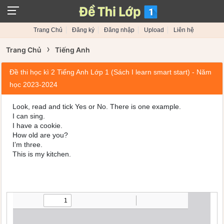
Trang Chủ
Đăng ký
Đăng nhập
Upload
Liên hệ
›
Trang Chủ
Tiếng Anh
Đề thi học kì 2 Tiếng Anh Lớp 1 (Sách I learn smart start) - Năm
học 2023-2024
Look, read and tick Yes or No. There is one example.
I can sing.
I have a cookie.
How old are you?
I’m three.
This is my kitchen.