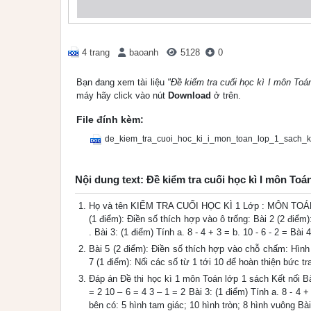
4 trang
baoanh
5128
0
Bạn đang xem tài liệu
"Đề kiểm tra cuối học kì I môn Toá
máy hãy click vào nút
Download
ở trên.
File đính kèm:
de_kiem_tra_cuoi_hoc_ki_i_mon_toan_lop_1_sach_ke
Nội dung text: Đề kiểm tra cuối học kì I môn Toá
Họ và tên KIỂM TRA CUỐI HỌC KÌ 1 Lớp : MÔN TOÁN 
(1 điểm): Điền số thích hợp vào ô trống: Bài 2 (2 điểm):
. Bài 3: (1 điểm) Tính a. 8 - 4 + 3 = b. 10 - 6 - 2 = Bài 4
Bài 5 (2 điểm): Điền số thích hợp vào chỗ chấm: Hình 
7 (1 điểm): Nối các số từ 1 tới 10 để hoàn thiện bức tr
Đáp án Đề thi học kì 1 môn Toán lớp 1 sách Kết nối Bài
= 2 10 – 6 = 4 3 – 1 = 2 Bài 3: (1 điểm) Tính a. 8 - 4 + 
bên có: 5 hình tam giác; 10 hình tròn; 8 hình vuông Bài