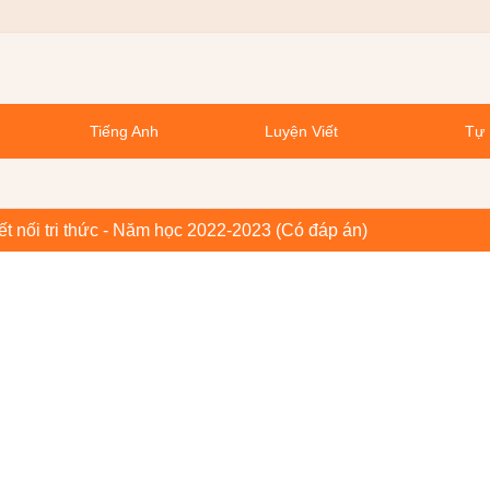
Tiếng Anh
Luyện Viết
Tự 
ết nối tri thức - Năm học 2022-2023 (Có đáp án)