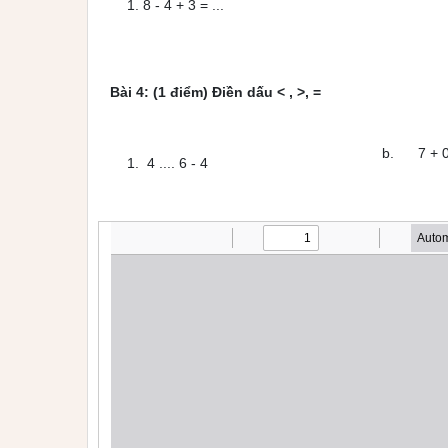
8 - 4 + 3 = ... b. 10 - 
Bài 4: (1 điểm) Điền dấu < , >, =
b. 7 + 0 ... 5
4 .... 6 - 4