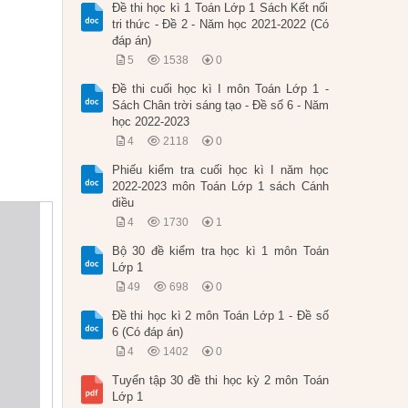
Đề thi học kì 1 Toán Lớp 1 Sách Kết nối
tri thức - Đề 2 - Năm học 2021-2022 (Có
đáp án)
5
1538
0
Đề thi cuối học kì I môn Toán Lớp 1 -
Sách Chân trời sáng tạo - Đề số 6 - Năm
học 2022-2023
4
2118
0
Phiếu kiểm tra cuối học kì I năm học
2022-2023 môn Toán Lớp 1 sách Cánh
diều
4
1730
1
Bộ 30 đề kiểm tra học kì 1 môn Toán
Lớp 1
49
698
0
Đề thi học kì 2 môn Toán Lớp 1 - Đề số
6 (Có đáp án)
4
1402
0
Tuyển tập 30 đề thi học kỳ 2 môn Toán
Lớp 1