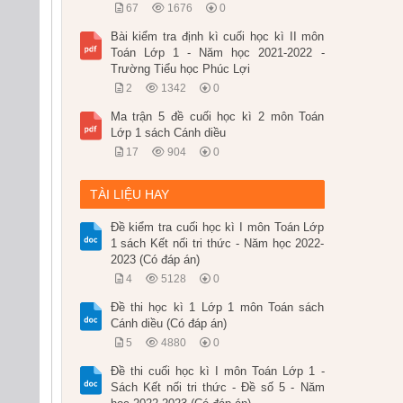
67
1676
0
Bài kiểm tra định kì cuối học kì II môn
Toán Lớp 1 - Năm học 2021-2022 -
Trường Tiểu học Phúc Lợi
2
1342
0
Ma trận 5 đề cuối học kì 2 môn Toán
Lớp 1 sách Cánh diều
17
904
0
TÀI LIỆU HAY
Đề kiểm tra cuối học kì I môn Toán Lớp
1 sách Kết nối tri thức - Năm học 2022-
2023 (Có đáp án)
4
5128
0
Đề thi học kì 1 Lớp 1 môn Toán sách
Cánh diều (Có đáp án)
5
4880
0
Đề thi cuối học kì I môn Toán Lớp 1 -
Sách Kết nối tri thức - Đề số 5 - Năm