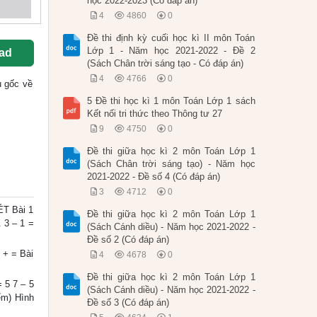
học 2022-2023 (Có đáp án)
4
4860
0
Đề thi định kỳ cuối học kì II môn Toán
Lớp 1 - Năm học 2021-2022 - Đề 2
ad
(Sách Chân trời sáng tạo - Có đáp án)
4
4766
0
ệu gốc về
5 Đề thi học kì 1 môn Toán Lớp 1 sách
Kết nối tri thức theo Thông tư 27
9
4750
0
Đề thi giữa học kì 2 môn Toán Lớp 1
(Sách Chân trời sáng tạo) - Năm học
2021-2022 - Đề số 4 (Có đáp án)
3
4712
0
ÉT Bài 1
Đề thi giữa học kì 2 môn Toán Lớp 1
. 3 – 1 =
(Sách Cánh diều) - Năm học 2021-2022 -
Đề số 2 (Có đáp án)
 + = Bài
4
4678
0
Đề thi giữa học kì 2 môn Toán Lớp 1
= 5 7 – 5
(Sách Cánh diều) - Năm học 2021-2022 -
iểm) Hình
Đề số 3 (Có đáp án)