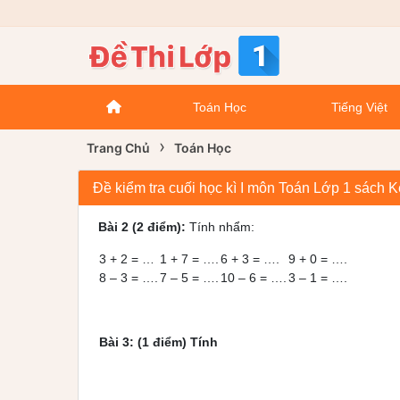
Toán Học
Tiếng Việt
›
Trang Chủ
Toán Học
Đề kiểm tra cuối học kì I môn Toán Lớp 1 sách K
Bài 2 (2 điểm):
Tính nhẩm:
3 + 2 = …
1 + 7 = ….
6 + 3 = ….
9 + 0 = ….
8 – 3 = ….
7 – 5 = ….
10 – 6 = ….
3 – 1 = ….
Bài 3: (1 điểm) Tính