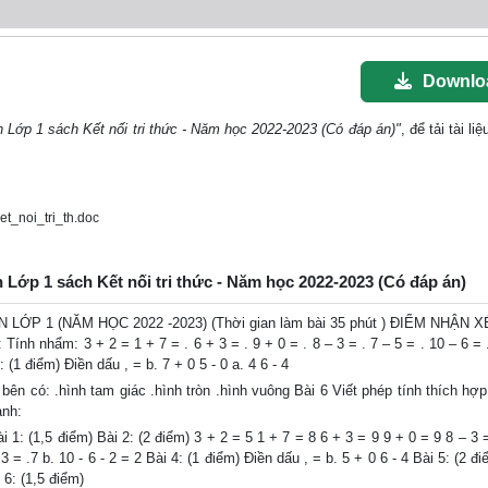
Downlo
n Lớp 1 sách Kết nối tri thức - Năm học 2022-2023 (Có đáp án)"
, để tải tài li
t_noi_tri_th.doc
n Lớp 1 sách Kết nối tri thức - Năm học 2022-2023 (Có đáp án)
LỚP 1 (NĂM HỌC 2022 -2023) (Thời gian làm bài 35 phút ) ĐIỂM NHẬN X
 Tính nhẩm: 3 + 2 = 1 + 7 = . 6 + 3 = . 9 + 0 = . 8 – 3 = . 7 – 5 = . 10 – 6 = 
: (1 điểm) Điền dấu , = b. 7 + 0 5 - 0 a. 4 6 - 4
bên có: .hình tam giác .hình tròn .hình vuông Bài 6 Viết phép tính thích hợp
anh:
 1: (1,5 điểm) Bài 2: (2 điểm) 3 + 2 = 5 1 + 7 = 8 6 + 3 = 9 9 + 0 = 9 8 – 3 
3 = .7 b. 10 - 6 - 2 = 2 Bài 4: (1 điểm) Điền dấu , = b. 5 + 0 6 - 4 Bài 5: (2 đ
 6: (1,5 điểm)