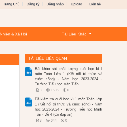
Trang Chủ
Đăng ký
Đăng nhập
Upload
Liên hệ
Nhiên & Xã Hội
Tài Liệu Khác
TÀI LIỆU LIÊN QUAN
Bài khảo sát chất lượng cuối học kì I
môn Toán Lớp 1 (Kết nối tri thức và
cuộc sống) - Năm học 2023-2024 -
Trường Tiểu học Văn Tiến
3
1506
0
Đề kiểm tra cuối học kì 1 môn Toán Lớp
1 (Kết nối tri thức và cuộc sống) - Năm
học 2023-2024 - Trường Tiểu học Minh
Tân - Đề 4 (Có đáp án)
3
644
0