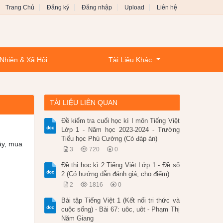
Trang Chủ
Đăng ký
Đăng nhập
Upload
Liên hệ
Nhiên & Xã Hội
Tài Liệu Khác
TÀI LIỆU LIÊN QUAN
Đề kiểm tra cuối học kì I môn Tiếng Việt
Lớp 1 - Năm học 2023-2024 - Trường
Tiểu học Phú Cường (Có đáp án)
ây, mua
3
720
0
Đề thi học kì 2 Tiếng Việt Lớp 1 - Đề số
2 (Có hướng dẫn đánh giá, cho điểm)
2
1816
0
Bài tập Tiếng Việt 1 (Kết nối tri thức và
cuộc sống) - Bài 67: uôc, uôt - Phạm Thị
Năm Giang