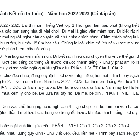
Sách Kết nối tri thức) - Năm học 2022-2023 (Có đáp án)
2022 - 2023 Bài thi môn: Tiếng Việt lớp 1 Thời gian làm bài: phút (không kể 
à các bạn sang nhà dì Mai chơi. Dì Mai là giáo viên mầm non. Dì biết rất n
ho mọi người nghe câu chuyện về chú chim chích bông. Chim chích bông là l
hu vườn, bụi cây để tìm bắt sâu. Chúng là loài chim có ích nên được mọi n
 ở phần I, em hãy nối đúng:
 Mai là giáo viên mầm non. Dì biết rất nhiều câu chuyện thú vị về thế giới 
t các tiếng có trong đề trước khi đọc thành tiếng. - Chú ý phát âm rõ r
g tự ý dừng hoặc ngắt quá lâu giữa câu. PHẦN II. VIẾT Câu 1. Câu 2.
 chữ đều nhau, đúng quy định - Chữ viết đẹp, đều, liền nét - Trình bày sạch
tư 27 - Kết nối tri thức Năm học 2022 - 2023 Bài thi môn: Tiếng Việt lớp 1 T
 PHẦN I. ĐỌC Dì Năm là y tá xã. Bé Hà là con của dì Năm. Năm nay bé Hà lê
mua kem ly cho bé. Bé đưa hai tay ra: “Dạ mẹ, bé xin”. PHẦN II. VIẾT Câ
 Điền vào chỗ trống ng hoặc ngh Câu 4. Tập chép Tối, bé làm bài về nhà cô
c thầm) một lượt các tiếng có trong đề trước khi đọc thành tiếng. - Chú ý
 hoặc ngắt quá lâu giữa câu. PHẦN II. VIẾT Câu 1. Câu 2. Câu 3. Câu 4.
 nhau, đúng quy định - Chữ viết đẹp, đều, liền nét - Trình bày sạch sẽ, gọ