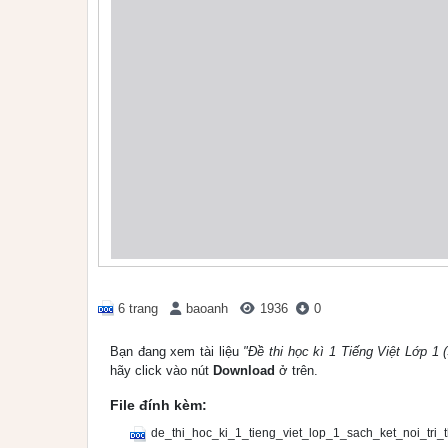
6 trang
baoanh
1936
0
Bạn đang xem tài liệu
"Đề thi học kì 1 Tiếng Việt Lớp 1 
hãy click vào nút
Download
ở trên.
File đính kèm:
de_thi_hoc_ki_1_tieng_viet_lop_1_sach_ket_noi_tri