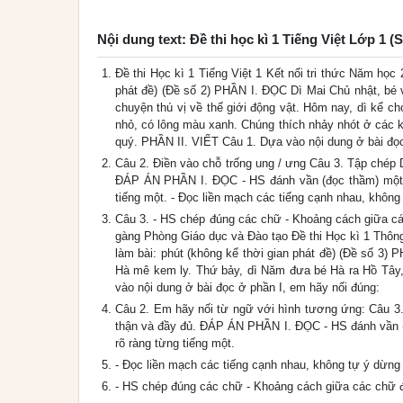
Nội dung text: Đề thi học kì 1 Tiếng Việt Lớp 1 (
Đề thi Học kì 1 Tiếng Việt 1 Kết nối tri thức Năm học 
phát đề) (Đề số 2) PHẦN I. ĐỌC Dì Mai Chủ nhật, bé v
chuyện thú vị về thế giới động vật. Hôm nay, dì kể c
nhỏ, có lông màu xanh. Chúng thích nhảy nhót ở các k
quý. PHẦN II. VIẾT Câu 1. Dựa vào nội dung ở bài đọc
Câu 2. Điền vào chỗ trống ung / ưng Câu 3. Tập chép Dì
ĐÁP ÁN PHẦN I. ĐỌC - HS đánh vần (đọc thầm) một lượ
tiếng một. - Đọc liền mạch các tiếng cạnh nhau, khôn
Câu 3. - HS chép đúng các chữ - Khoảng cách giữa các
gàng Phòng Giáo dục và Đào tạo Đề thi Học kì 1 Thông 
làm bài: phút (không kể thời gian phát đề) (Đề số 3)
Hà mê kem ly. Thứ bảy, dì Năm đưa bé Hà ra Hồ Tây, 
vào nội dung ở bài đọc ở phần I, em hãy nối đúng:
Câu 2. Em hãy nối từ ngữ với hình tương ứng: Câu 3.
thận và đầy đủ. ĐÁP ÁN PHẦN I. ĐỌC - HS đánh vần (đọ
rõ ràng từng tiếng một.
- Đọc liền mạch các tiếng cạnh nhau, không tự ý dừng
- HS chép đúng các chữ - Khoảng cách giữa các chữ đều