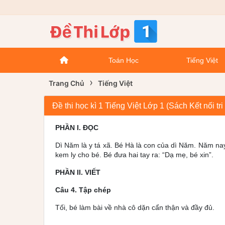
Toán Học
Tiếng Việt
›
Trang Chủ
Tiếng Việt
Đề thi học kì 1 Tiếng Việt Lớp 1 (Sách Kết nối t
PHẦN I. ĐỌC
Dì Năm là y tá xã. Bé Hà là con của dì Năm. Năm na
kem ly cho bé. Bé đưa hai tay ra: “Dạ mẹ, bé xin”.
PHẦN II. VIẾT
Câu 4. Tập chép
Tối, bé làm bài về nhà cô dặn cẩn thận và đầy đủ.