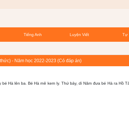
Tiếng Anh
Luyện Viết
Tự 
ri thức) - Năm học 2022-2023 (Có đáp án)
y bé Hà lên ba. Bé Hà mê kem ly. Thứ bảy, dì Năm đưa bé Hà ra Hồ T