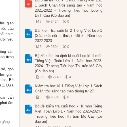
Bộ 3 đề thi học kì 1 môn Tiếng Việt Lớp
1 Sách Chân trời sáng tạo - Năm học
2021-2022 - Trường Tiểu học Lương
Định Của (Có đáp án)
7
3424
0
thời gian
hiều câu
Bài kiểm tra cuối kì 2 Tiếng Việt Lớp 1
oài chim
(Sách kết nối tri thức) - Đề 2 - Năm học
gười yêu
2022-2023
3
2804
0
động vật.
Bộ đề kiểm tra định kì cuối học kì II môn
àng từng
Tiếng Việt, Toán Lớp 1 - Năm học 2023-
2024 - Trường Tiểu học Thị trấn Mỏ Cày
 sẽ, gọn
(Có đáp án)
hời gian
36
2740
4
n ba. Bé
u 1. Dựa
Kiểm tra học kì 1 Tiếng Việt Lớp 1 Sách
Chân trời sáng tạo theo thông tư 27
 dặn cẩn
5
2684
0
 phát âm
Bộ đề kiểm tra cuối học kì II môn Tiếng
Việt, Toán Lớp 1 - Năm học 2023-2024 -
Trường Tiểu học Thị trấn Mỏ Cày (Có
đáp án)
n gàng