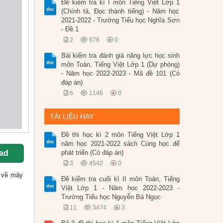
Đề kiểm tra kì I môn Tiếng Việt Lớp 1
(Chính tả, Đọc thành tiếng) - Năm học
2021-2022 - Trường Tiểu học Nghĩa Sơn
- Đề 1
2
676
0
Bài kiểm tra đánh giá năng lực học sinh
môn Toán, Tiếng Việt Lớp 1 (Dự phòng)
- Năm học 2022-2023 - Mã đề 101 (Có
đáp án)
6
1146
0
TÀI LIỆU HAY
Đề thi học kì 2 môn Tiếng Việt Lớp 1
năm học 2021-2022 sách Cùng học để
ad
phát triển (Có đáp án)
3
4542
0
ốc về máy
Đề kiểm tra cuối kì II môn Toán, Tiếng
Việt Lớp 1 - Năm học 2022-2023 -
Trường Tiểu học Nguyễn Bá Ngọc
11
3474
3