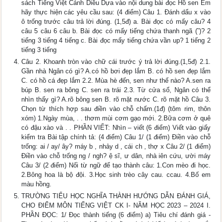
sách Tiếng Việt Cánh Diều Dựa vào nội dung bài đọc Hồ sen Em
hãy thực hiện các yêu cầu sau: (4 điểm) Câu 1. Đánh dấu x vào
ô trống trước câu trả lời đúng. (1,5đ) a. Bài đọc có mấy câu? 4
câu 5 câu 6 câu b. Bài đọc có mấy tiếng chứa thanh ngã (˜)? 2
tiếng 3 tiếng 4 tiếng c. Bài đọc mấy tiếng chứa vần up? 1 tiếng 2
tiếng 3 tiếng
Câu 2. Khoanh tròn vào chữ cái trước ý trả lời đúng.(1,5đ) 2.1.
Gần nhà Ngân có gì? A.có hồ bơi đẹp lắm B. có hồ sen đẹp lắm
C. có hồ cá đẹp lắm 2.2. Mùa hè đến, sen như thế nào? A.sen ra
búp B. sen ra bông C. sen ra trái 2.3. Từ cửa sổ, Ngân có thể
nhìn thấy gì? A.rõ bông sen B. rõ mặt nước C. rõ mặt hồ Câu 3.
Chọn từ thích hợp sau điền vào chỗ chấm.(1đ) (tôm rim, thôn
xóm) 1.Ngày mùa, . . thơm mùi cơm gạo mới. 2.Bữa cơm ở quê
có đậu xào và . . PHẦN VIẾT: Nhìn – viết (6 điểm) Viết vào giấy
kiểm tra Bài tập chính tả: (4 điểm) Câu 1/ (1 điểm) Điền vào chỗ
trống: ai / ay/ ây? máy b , nhảy d , cái ch , thợ x Câu 2/ (1 điểm)
Điền vào chỗ trống ng / ngh? ệ sĩ, ư dân, nhà iên cứu, ười máy
Câu 3/ (2 điểm) Nối từ ngữ để tạo thành câu: 1.Con mèo đi học.
2.Bông hoa là bộ đội. 3.Học sinh trèo cây cau. ccau. 4.Bố em
màu hồng.
TRƯỜNG TIỂU HỌC NGHĨA THÀNH HƯỚNG DẪN ĐÁNH GIÁ,
CHO ĐIỂM MÔN TIẾNG VIỆT CK I- NĂM HỌC 2023 – 2024 I.
PHẦN ĐỌC: 1/ Đọc thành tiếng (6 điểm) a) Tiêu chí đánh giá -