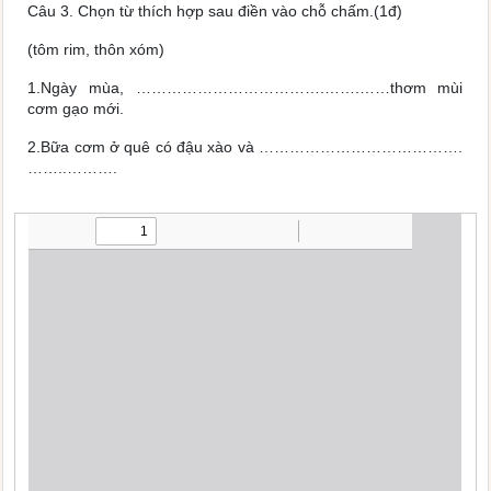
Câu 3. Chọn từ thích hợp sau điền vào chỗ chấm.(1đ)
(tôm rim, thôn xóm)
1.Ngày mùa, ……………………………….…….……thơm mùi
cơm gạo mới.
2.Bữa cơm ở quê có đậu xào và ………………………………….
……..……….