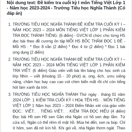
Nội dung text: Đề kiểm tra cuối kỳ I môn Tiếng Việt Lớp 1
- Năm học 2023-2024 - Trường Tiểu học Nghĩa Thành (Có
đáp án)
TRƯỜNG TIỂU HỌC NGHĨA THÀNH ĐỀ KIỂM TRA CUỐI KỲ I –
NĂM HỌC 2023 – 2024 MÔN TIẾNG VIỆT LỚP 1 PHẦN KIỂM
TRA ĐỌC THÀNH TIẾNG: (6 điểm) - GVCN tổ chức cho từng HS
đọc bài theo đề cương ôn tập MỖI HS BỐC THĂM ĐỌC 1 ĐỀ -
Mỗi HS : * Đọc 8 vần (2 điểm) * Đọc 4 từ (2 điểm) * Đọc 1 bài
ứng dụng (2 điểm)
TRƯỜNG TIỂU HỌC NGHĨA THÀNH ĐỀ KIỂM TRA CUỐI KỲ I –
NĂM HỌC 2023 – 2024 MÔN TIẾNG VIỆT LỚP 1 PHẦN KIỂM
TRA VIẾT: (6 điểm) Giáo viên viết bài lên bảng cho học sinh cả
lớp Nhìn – viết (khoảng 15 - 20 phút) ai, ong, êch, ươu siêng
năng, chăm học bay cao cao vút chim biến mất rồi chỉ còn tiếng
hót làm xanh da trời.
TRƯỜNG TIỂU HỌC NGHĨA THÀNH Thứ ngày . tháng 01 năm
2024 LỚP: 1 KIỂM TRA CUỐI KỲ I HỌ& TÊN HS: . MÔN TIẾNG
VIỆT LỚP 1 Năm học 2023 – 2024 Điểm Nhân xét của giáo viên
ĐỌC:. VIẾT:. . TIẾNG VIỆT:. . KIỂM TRA ĐỌC HIỂU (4 điểm)
Đọc bài Hồ sen Hồ sen Gần nhà Ngân có hồ sen đẹp lắm. Từ
cửa sổ, Ngân có thể nhìn rõ mặt hồ. Mùa hè đến, sen ra búp. Chỉ
ít hôm, sen đã nở kín hồ. Khi gió về, nhà Ngân thơm ngát. Theo