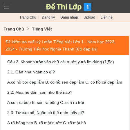
Trang Chủ
Đăng ký
Đăng nhập
Upload
Liên hệ
›
Trang Chủ
Tiếng Việt
Đề kiểm tra cuối kỳ I môn Tiếng Việt Lớp 1 - Năm học 2023-
2024 - Trường Tiểu học Nghĩa Thành (Có đáp án)
Câu 2. Khoanh tròn vào chữ cái trước ý trả lời đúng.(1,5đ)
2.1. Gần nhà Ngân có gì?
A.có hồ bơi đẹp lắm B. có hồ sen đẹp lắm C. có hồ cá đẹp lắm
2.2. Mùa hè đến, sen như thế nào?
A.sen ra búp B. sen ra bông C. sen ra trái
2.3. Từ cửa sổ, Ngân có thể nhìn thấy gì?
A.rõ bông sen B. rõ mặt nước C. rõ mặt hồ