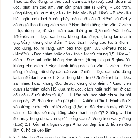
Thao tác đọc đúng: tư thế, cách cầm sách (phiếu), cách đưa mắt
đọc, phát âm các âm, vần cần phân biệt (1 điểm). - Đọc trơn,
đúng tiếng, từ, cụm từ, câu đảm bảo tốc độ (4 điểm). - Bước đầu
biết ngắt, nghỉ hơi ở dấu phẩy, dấu cuối câu (1 điểm). a) Gợi ý
đánh giá theo thang điểm sau: * Đọc thành tiếng các vần: 2 điểm
- Đọc đúng, to, rõ ràng, đảm bảo thời gian: 0,25 điểm/vần hoặc
1điểm/3vần. - Đọc sai hoặc không đọc được (dừng lại quá 5
giây/vần): không cho điểm. * Đọc thành tiếng các từ: 2 điểm -
Đọc đúng, to, rõ ràng, đảm bảo thời gian: 0,5 điểm/từ hoặc 1
điểm/3từ. - Đọc chậm hoặc còn đánh vần: trừ chung 0,5 điểm – 1
điểm - Đọc sai hoặc không đọc được (dừng lại quá 5 giây/từ):
không cho điểm. * Đọc thành tiếng các câu văn: 2 điểm - Đọc
đúng, rõ ràng, trôi chảy các câu văn: 2 điểm - Đọc sai hoặc dừng
lại lâu để đánh vần ở 1- 2 từ, tiếng khó, trừ 0,25 điểm/1 từ. - Đọc
sai nhiều hoặc không đọc được: không cho điểm. * Giáo viên
quan sát thêm cách HS đưa mắt đọc, cách ngắt nghỉ hơi ở các
dấu câu để trừ thêm từ 0,5 – 1 điểm nếu học sinh chưa đạt nội
dung này. 2/ Phần đọc hiểu (20 phút – 4 điểm) Câu 1. Đánh dấu X
vào đứng trước câu trả lời đúng: (1,5đ) a. Bài đọc có mấy câu? 5
câu b. Bài đọc có mấy tiếng chứa thanh ngã (˜)? 2 tiếng c. Bài
đọc mấy tiếng chứa vần up? 1 tiếng Câu 2: Vòng tròn vào ý đúng
(1,5đ) 2.1. Gần nhà Ngân có gì? A.hồ bơi đẹp lắm B. hồ sen đẹp
lắm C. hồ cá đẹp lắm
2.2. Mùa hè đến, sen như thế nào? A. sen ra búp B. sen ra bông