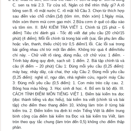
C. sen ra trái 2.3. Từ cửa sổ, Ngân có thể nhìn thấy gì? A.rõ
bông sen B. rõ mặt nước C. rõ mặt hồ Câu 3. Chọn từ thích hợp
sau điền vào chỗ chấm.(1đ) (tôm rim, thôn xóm) 1.Ngày mùa,
thôn xóm thơm mùi cơm gạo mới. 2.Bữa cơm ở quê có đậu xào
và tôm rim. II. BÀI KIỂM TRA VIẾT 1. Chính tả (15 phút – 6
điểm) Tiêu chí đánh giá - Tốc độ viết đạt yêu cầu (20 chữ/15
phút) (4 điểm); Mỗi lỗi chính tả trong bài viết (sai, lẫn phụ âm đầu
hoặc vần, thanh, thiếu chữ) trừ 0,5 điểm/1 lỗi. Các lỗi sai trong
bài giống nhau chỉ trừ một lần điểm. Không trừ quá 4 điểm/tiêu
chí này. - Chữ viết rõ ràng, đúng mẫu, cỡ chữ vừa: 1 điểm. -
Trình bày đúng quy định, sạch sẽ: 1 điểm. 2. Bài tập chính tả và
câu (4 điểm – 20 phút) Câu 1: Đúng mỗi yêu cầu (0,25 điểm):
máy bay, nhảy dây, cái chai, thợ xây Câu 2: Đúng mỗi yêu cầu
(0,25 điểm): nghệ sĩ, ngư dân, nhà nghiên cứu, người máy Câu
3: Đúng mỗi yêu cầu (0,5 điểm): 1. Con mèo trèo cây cau. 2.
Bông hoa màu hồng. 3. Học sinh đi học. 4. Bố em là bộ đội. III.
CÁCH TÍNH ĐIỂM MÔN TIẾNG VIỆT 1. Điểm bài kiểm tra đọc
(đọc thành tiếng và đọc hiểu), bài kiểm tra viết (chính tả và bài
tập) cho điểm theo thang điểm 10, không làm tròn ở từng bài
kiểm tra. 2. Điểm kiểm tra định kì môn Tiếng Việt là điểm trung
bình cộng của điểm bài kiểm tra Đọc và bài kiểm tra Viết, làm
tròn theo quy tắc chung (làm tròn đến 0,5) không cho điểm thập
phân.