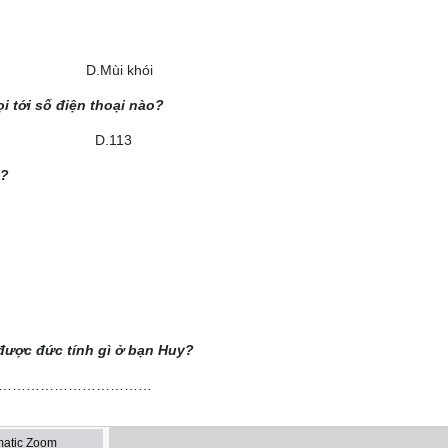
hét D.Mùi khói
i tới số điện thoại nào?
5 D.113
o?
được đức tính gì ở bạn Huy?
……………………………