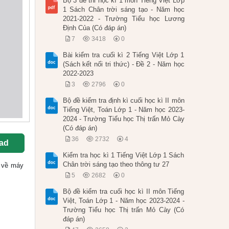
Bộ 3 đề thi học kì 1 môn Tiếng Việt Lớp
1 Sách Chân trời sáng tạo - Năm học
2021-2022 - Trường Tiểu học Lương
Định Của (Có đáp án)
7
3418
0
Bài kiểm tra cuối kì 2 Tiếng Việt Lớp 1
(Sách kết nối tri thức) - Đề 2 - Năm học
2022-2023
3
2796
0
Bộ đề kiểm tra định kì cuối học kì II môn
Tiếng Việt, Toán Lớp 1 - Năm học 2023-
2024 - Trường Tiểu học Thị trấn Mỏ Cày
(Có đáp án)
36
2732
4
ad
Kiểm tra học kì 1 Tiếng Việt Lớp 1 Sách
Chân trời sáng tạo theo thông tư 27
ốc về máy
5
2682
0
Bộ đề kiểm tra cuối học kì II môn Tiếng
Việt, Toán Lớp 1 - Năm học 2023-2024 -
Trường Tiểu học Thị trấn Mỏ Cày (Có
đáp án)