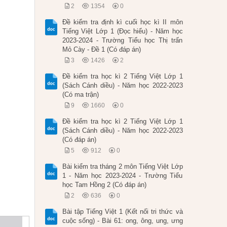
2
1354
0
Đề kiểm tra định kì cuối học kì II môn
Tiếng Việt Lớp 1 (Đọc hiểu) - Năm học
2023-2024 - Trường Tiểu học Thị trấn
Mỏ Cày - Đề 1 (Có đáp án)
3
1426
2
Đề kiểm tra học kì 2 Tiếng Việt Lớp 1
(Sách Cánh diều) - Năm học 2022-2023
(Có ma trận)
9
1660
0
Đề kiểm tra học kì 2 Tiếng Việt Lớp 1
(Sách Cánh diều) - Năm học 2022-2023
(Có đáp án)
5
912
0
Bài kiểm tra tháng 2 môn Tiếng Việt Lớp
1 - Năm học 2023-2024 - Trường Tiểu
học Tam Hồng 2 (Có đáp án)
2
636
0
Bài tập Tiếng Việt 1 (Kết nối tri thức và
cuộc sống) - Bài 61: ong, ông, ung, ưng