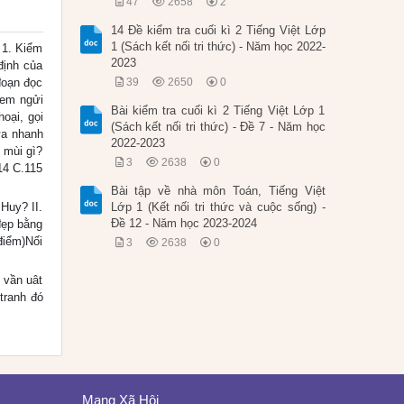
47
2658
2
14 Đề kiểm tra cuối kì 2 Tiếng Việt Lớp
1 (Sách kết nối tri thức) - Năm học 2022-
 1. Kiểm
2023
định của
đoạn đọc
39
2650
0
 em ngửi
Bài kiểm tra cuối kì 2 Tiếng Việt Lớp 1
oại, gọi
(Sách kết nối tri thức) - Đề 7 - Năm học
ửa nhanh
2022-2023
 mùi gì?
3
2638
0
14 C.115
Bài tập về nhà môn Toán, Tiếng Việt
Huy? II.
Lớp 1 (Kết nối tri thức và cuộc sống) -
Đề 12 - Năm học 2023-2024
đẹp bằng
điểm)Nối
3
2638
0
 vần uât
tranh đó
Mạng Xã Hội