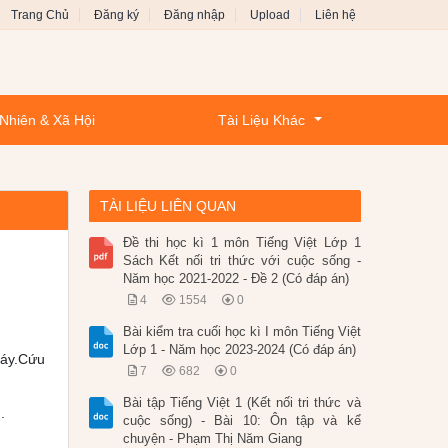
Trang Chủ
Đăng ký
Đăng nhập
Upload
Liên hệ
Nhiên & Xã Hội
Tài Liệu Khác
TÀI LIỆU LIÊN QUAN
Đề thi học kì 1 môn Tiếng Việt Lớp 1
Sách Kết nối tri thức với cuộc sống -
Năm học 2021-2022 - Đề 2 (Có đáp án)
4
1554
0
Bài kiểm tra cuối học kì I môn Tiếng Việt
Lớp 1 - Năm học 2023-2024 (Có đáp án)
háy.Cứu
7
682
0
Bài tập Tiếng Việt 1 (Kết nối tri thức và
.
cuộc sống) - Bài 10: Ôn tập và kể
chuyện - Phạm Thị Năm Giang