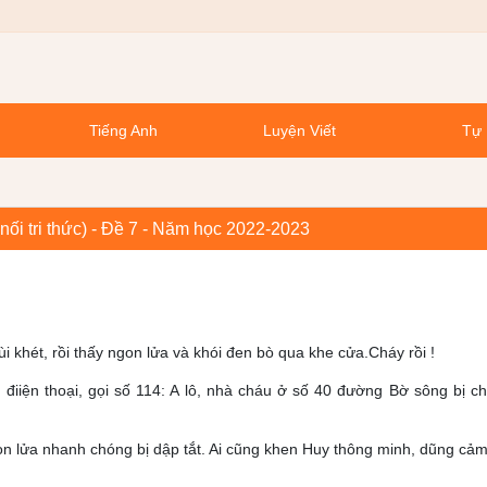
Tiếng Anh
Luyện Viết
Tự 
 nối tri thức) - Đề 7 - Năm học 2022-2023
khét, rồi thấy ngon lửa và khói đen bò qua khe cửa.Cháy rồi !
iện thoại, gọi số 114: A lô, nhà cháu ở số 40 đường Bờ sông bị c
on lửa nhanh chóng bị dập tắt. Ai cũng khen Huy thông minh, dũng cảm