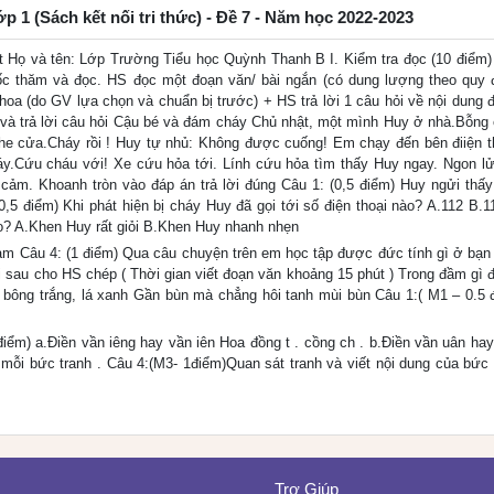
Lớp 1 (Sách kết nối tri thức) - Đề 7 - Năm học 2022-2023
 Họ và tên: Lớp Trường Tiểu học Quỳnh Thanh B I. Kiểm tra đọc (10 điểm)
bốc thăm và đọc. HS đọc một đoạn văn/ bài ngắn (có dung lượng theo quy 
khoa (do GV lựa chọn và chuẩn bị trước) + HS trả lời 1 câu hỏi về nội dung 
m và trả lời câu hỏi Cậu bé và đám cháy Chủ nhật, một mình Huy ở nhà.Bỗng
khe cửa.Cháy rồi ! Huy tự nhủ: Không được cuống! Em chạy đến bên điiện th
áy.Cứu cháu với! Xe cứu hỏa tới. Lính cứu hỏa tìm thấy Huy ngay. Ngon l
 cảm. Khoanh tròn vào đáp án trả lời đúng Câu 1: (0,5 điểm) Huy ngửi thấy
,5 điểm) Khi phát hiện bị cháy Huy đã gọi tới số điện thoại nào? A.112 B.1
o? A.Khen Huy rất giỏi B.Khen Huy nhanh nhẹn
m Câu 4: (1 điểm) Qua câu chuyện trên em học tập được đức tính gì ở bạn 
ài sau cho HS chép ( Thời gian viết đoạn văn khoảng 15 phút ) Trong đầm gì 
, bông trắng, lá xanh Gần bùn mà chẳng hôi tanh mùi bùn Câu 1:( M1 – 0.5 
ểm) a.Điền vần iêng hay vần iên Hoa đồng t . cồng ch . b.Điền vần uân hay
mỗi bức tranh . Câu 4:(M3- 1điểm)Quan sát tranh và viết nội dung của bức 
Trợ Giúp