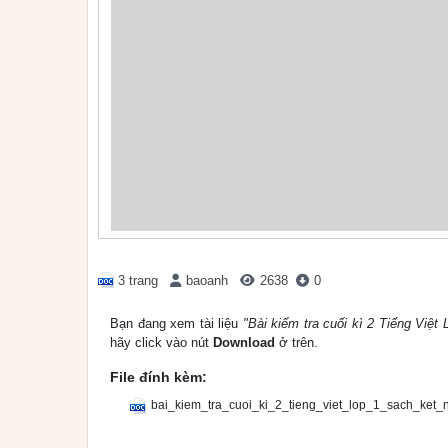
3 trang
baoanh
2638
0
Bạn đang xem tài liệu
"Bài kiểm tra cuối kì 2 Tiếng Việt
hãy click vào nút
Download
ở trên.
File đính kèm:
bai_kiem_tra_cuoi_ki_2_tieng_viet_lop_1_sach_ket_n