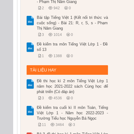
- Phạm Thị Năm Giang
2
942
0
Bài tập Tiếng Việt 1 (Kết nối tri thức và
cuộc sống) - Bài 21: R, r, S, s - Phạm
Thị Năm Giang
3
1014
0
Đề kiểm tra môn Tiếng Việt Lớp 1 - Đề
số 13
1
1388
0
TÀI LIỆU HAY
Đề thi học kì 2 môn Tiếng Việt Lớp 1
năm học 2021-2022 sách Cùng học để
phát triển (Có đáp án)
3
4536
0
Đề kiểm tra cuối kì II môn Toán, Tiếng
Việt Lớp 1 - Năm học 2022-2023 -
Trường Tiểu học Nguyễn Bá Ngọc
11
3464
3