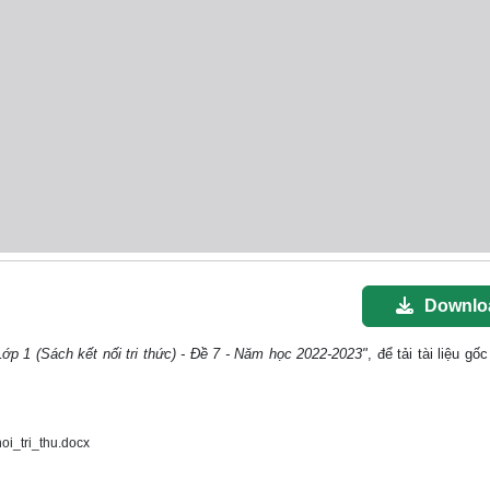
Downlo
 Lớp 1 (Sách kết nối tri thức) - Đề 7 - Năm học 2022-2023"
, để tải tài liệu g
oi_tri_thu.docx