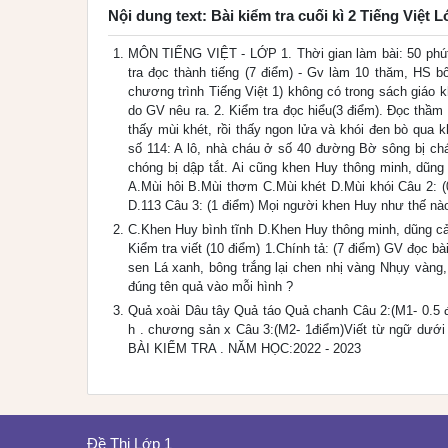
Nội dung text: Bài kiểm tra cuối kì 2 Tiếng Việt 
MÔN TIẾNG VIỆT - LỚP 1. Thời gian làm bài: 50 phút
tra đọc thành tiếng (7 điểm) - Gv làm 10 thăm, HS 
chương trình Tiếng Việt 1) không có trong sách giáo 
do GV nêu ra. 2. Kiểm tra đọc hiểu(3 điểm). Đọc thầ
thấy mùi khét, rồi thấy ngon lửa và khói đen bò qua 
số 114: A lô, nhà cháu ở số 40 đường Bờ sông bị ch
chóng bị dập tắt. Ai cũng khen Huy thông minh, dũng
A.Mùi hôi B.Mùi thơm C.Mùi khét D.Mùi khói Câu 2: (0
D.113 Câu 3: (1 điểm) Mọi người khen Huy như thế nà
C.Khen Huy bình tĩnh D.Khen Huy thông minh, dũng cả
Kiểm tra viết (10 điểm) 1.Chính tả: (7 điểm) GV đọc b
sen Lá xanh, bông trắng lại chen nhị vàng Nhụy vàng
đúng tên quả vào mỗi hình ?
Quả xoài Dâu tây Quả táo Quả chanh Câu 2:(M1- 0.5 đi
h . chương sản x Câu 3:(M2- 1điểm)Viết từ ngữ dưới 
BÀI KIỂM TRA . NĂM HỌC:2022 - 2023
Đề Thi Lớp 1