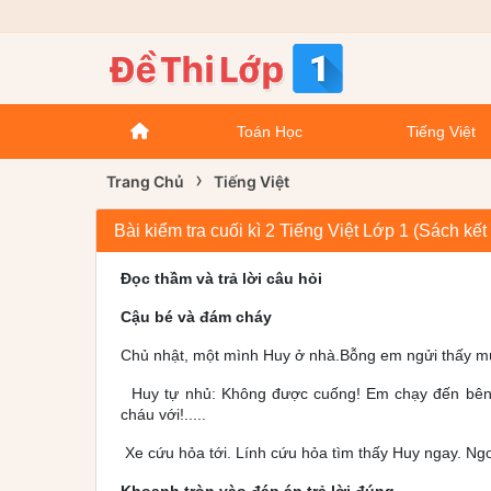
Toán Học
Tiếng Việt
›
Trang Chủ
Tiếng Việt
Bài kiểm tra cuối kì 2 Tiếng Việt Lớp 1 (Sách kết
Đọc thầm và trả lời câu hỏi
Cậu bé và đám cháy
Chủ nhật, một mình Huy ở nhà.Bỗng em ngửi thấy mùi 
Huy tự nhủ: Không được cuống! Em chạy đến bên đi
cháu với!.....
Xe cứu hỏa tới. Lính cứu hỏa tìm thấy Huy ngay. Ng