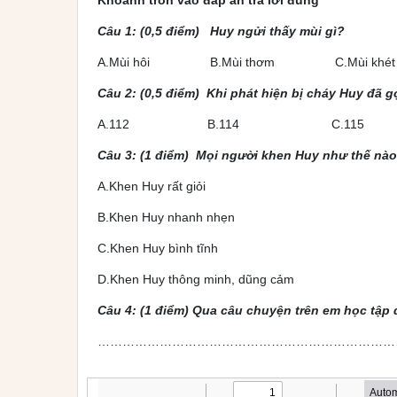
Khoanh tròn vào đáp án trả lời đúng
Câu 1: (0,5 điểm) Huy ngửi thấy mùi gì?
A.Mùi hôi B.Mùi thơm C.Mùi k
Câu 2: (0,5 điểm) Khi phát hiện bị cháy Huy đã gọ
A.112 B.114 C.11
Câu 3: (1 điểm) Mọi người khen Huy như thế nà
A.Khen Huy rất giỏi
B.Khen Huy nhanh nhẹn
C.Khen Huy bình tĩnh
D.Khen Huy thông minh, dũng cảm
Câu 4: (1 điểm) Qua câu chuyện trên em học tập 
………………………………………………………………