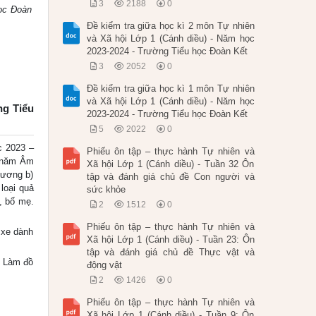
3
2188
0
học Đoàn
Đề kiểm tra giữa học kì 2 môn Tự nhiên
và Xã hội Lớp 1 (Cánh diều) - Năm học
2023-2024 - Trường Tiểu học Đoàn Kết
3
2052
0
Đề kiểm tra giữa học kì 1 môn Tự nhiên
và Xã hội Lớp 1 (Cánh diều) - Năm học
ng Tiểu
2023-2024 - Trường Tiểu học Đoàn Kết
5
2022
0
 2023 –
Phiếu ôn tập – thực hành Tự nhiên và
u năm Âm
Xã hội Lớp 1 (Cánh diều) - Tuần 32 Ôn
Vương b)
tập và đánh giá chủ đề Con người và
loại quả
sức khỏe
, bố mẹ.
2
1512
0
Phiếu ôn tập – thực hành Tự nhiên và
 xe dành
Xã hội Lớp 1 (Cánh diều) - Tuần 23: Ôn
tập và đánh giá chủ đề Thực vật và
t Làm đồ
động vật
2
1426
0
Phiếu ôn tập – thực hành Tự nhiên và
Xã hội Lớp 1 (Cánh diều) - Tuần 9: Ôn