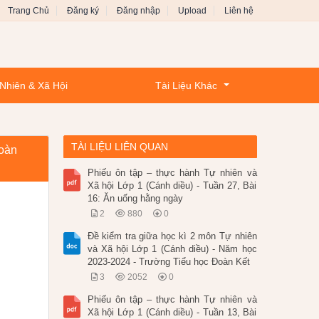
Trang Chủ
Đăng ký
Đăng nhập
Upload
Liên hệ
Nhiên & Xã Hội
Tài Liệu Khác
TÀI LIỆU LIÊN QUAN
Đoàn
Phiếu ôn tập – thực hành Tự nhiên và
Xã hội Lớp 1 (Cánh diều) - Tuần 27, Bài
16: Ăn uống hằng ngày
2
880
0
Đề kiểm tra giữa học kì 2 môn Tự nhiên
và Xã hội Lớp 1 (Cánh diều) - Năm học
2023-2024 - Trường Tiểu học Đoàn Kết
3
2052
0
Phiếu ôn tập – thực hành Tự nhiên và
Xã hội Lớp 1 (Cánh diều) - Tuần 13, Bài