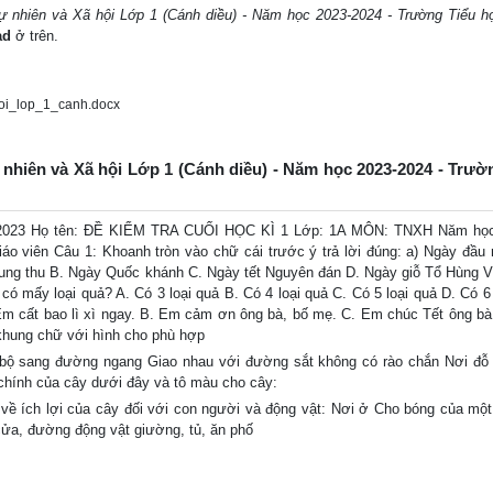
ự nhiên và Xã hội Lớp 1 (Cánh diều) - Năm học 2023-2024 - Trường Tiểu 
ad
ở trên.
oi_lop_1_canh.docx
ự nhiên và Xã hội Lớp 1 (Cánh diều) - Năm học 2023-2024 - Trườ
023 Họ tên: ĐỀ KIỂM TRA CUỐI HỌC KÌ 1 Lớp: 1A MÔN: TNXH Năm học
giáo viên Câu 1: Khoanh tròn vào chữ cái trước ý trả lời đúng: a) Ngày đầ
 Trung thu B. Ngày Quốc khánh C. Ngày tết Nguyên đán D. Ngày giỗ Tổ Hùng 
ó mấy loại quả? A. Có 3 loại quả B. Có 4 loại quả C. Có 5 loại quả D. Có 6 
m cất bao lì xì ngay. B. Em cảm ơn ông bà, bố mẹ. C. Em chúc Tết ông bà
khung chữ với hình cho phù hợp
bộ sang đường ngang Giao nhau với đường sắt không có rào chắn Nơi đỗ
 chính của cây dưới đây và tô màu cho cây:
về ích lợi của cây đối với con người và động vật: Nơi ở Cho bóng của mộ
 cửa, đường động vật giường, tủ, ăn phố