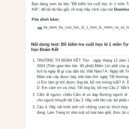
Bạn đang xem tài liệu
"Đề kiểm tra cuối học kì 1 môn T
Kết"
, để tải tài liệu gốc về máy hãy click vào nút
Downlo
File đính kèm:
de_kiem_tra_cuoi_hoc_ki_1_mon_tu_nhien_va_xa_h
Nội dung text: Đề kiểm tra cuối học kì 1 môn T
học Đoàn Kết
TRƯỜNG TH ĐOÀN KẾT Thứ , ngày tháng 12 năm 2
2024 (Thời gian làm bài: 40 phút) Điểm Lời phê của 
lịch là ngày lễ gì của dân tộc Việt Nam? A. Ngày tết
Mâm trái cây được bày trên bàn thờ ngày Tết thường c
c) Em làm gì khi được ông bà, bố mẹ mừng tuổi? A. E
D. Em cảm ơn và chúc Tết ông bà, bố mẹ Câu 2: Nối 
Cấm đi ngược chiều Cấm đi xe đạp Đường người đi 
cho người khuyết tật Câu 3: Hãy viết tên các bộ phận
Câu 4: Hãy nối hình ảnh với những cụm từ thích hợp 
dùng: Làm Trang trí nhà mát số loài bàn ghế, thức ăn