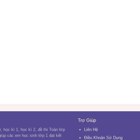
Trợ Giúp
, học kì 1, học kì 2, đề thi Toán lớp
Liên Hệ
 giúp các em học sinh lớp 1 đạt kết
Điều Khoản Sử Dụng