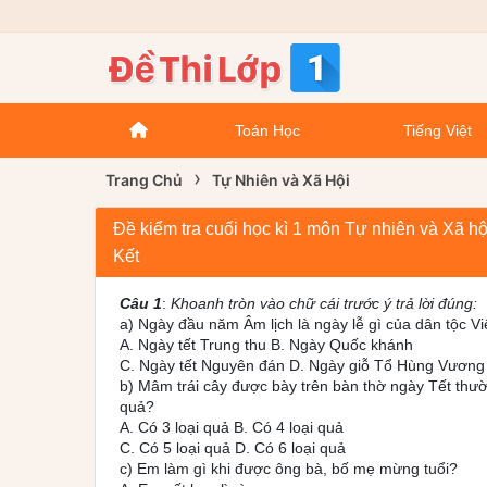
Toán Học
Tiếng Việt
›
Trang Chủ
Tự Nhiên và Xã Hội
Đề kiểm tra cuối học kì 1 môn Tự nhiên và Xã 
Kết
Câu 1
:
Khoanh tròn vào chữ cái trước ý trả lời đúng:
a) Ngày đầu năm Âm lịch là ngày lễ gì của dân tộc V
A. Ngày tết Trung thu B. Ngày Quốc khánh
C. Ngày tết Nguyên đán D. Ngày giỗ Tổ Hùng Vương
b) Mâm trái cây được bày trên bàn thờ ngày Tết thư
quả?
A. Có 3 loại quả B. Có 4 loại quả
C. Có 5 loại quả D. Có 6 loại quả
c) Em làm gì khi được ông bà, bố mẹ mừng tuổi?