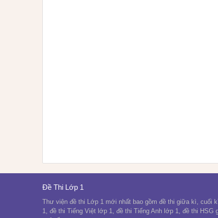
Đề Thi Lớp 1
Thư viện đề thi Lớp 1 mới nhất bao gồm đề thi giữa kì, cuối kì
1, đề thi Tiếng Việt lớp 1, đề thi Tiếng Anh lớp 1, đề thi HSG